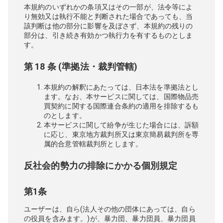
本規約のいずれかの条項又はその一部が、法令等によ
り無効又は執行不能と判断された場合であっても、当
該判断は他の部分に影響を及ぼさず、本規約の残りの
部分は、引き続き有効かつ執行力を有するものとしま
す。
第 18 条 (準拠法・裁判管轄)
本規約の解釈にあたっては、日本法を準拠法とし
ます。なお、本サービスに関しては、国際物品売
買契約に関する国際連合条約の適用を排除するも
のとします。
本サービスに関して紛争が生じた場合には、訴額
に応じ、東京地方裁判所又は東京簡易裁判所を専
属的合意管轄裁判所とします。
反社会的勢力の排除にかかる個別規定
第1条
ユーザーは、自ら(法人その他の団体にあっては、自ら
の役員を含みます。)が、暴力団、暴力団員、暴力団員