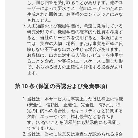
し、同じ回答を受け取ることがあります。他のユ
ーザーによって要求され、他のユーザーのために
生成された回答は、お客様のコンテンツとはみな
されません。
人工知能および機械学習は、急速に発展している
研究分野です。機械学習の確率的な性質を考慮す
ると、当社のサービスを使用すると、状況によっ
ては、実在の人物、場所、または事実を正確に反
映しない不正確な出力が生じる場合があります。
お客様は、出力に対する人間のレビューを使用す
ることを含め、お客様のユースケースに適した形
で、あらゆる出力の正確性を評価する必要があり
ます。
第 10 条 (保証の否認および免責事項)
当社は、本サービスに事実上または法律上の瑕疵
(安全性、信頼性、正確性、完全性、有効性、特
定の目的への適合性、セキュリティなどに関する
欠陥、エラーやバグ、権利侵害などを含みま
す。)がないことを明示的にも黙示的にも保証し
ておりません。
当社は、当社に故意又は重過失が認められる場合