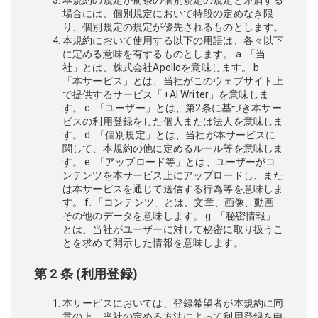
本規約の規定が前条の個別規定の規定と矛盾する
場合には、個別規定において特段の定めなき限
り、個別規定の規定が優先されるものとします。
本規約において使用する以下の用語は、各々以下
に定める意味を有するものとします。 a. 「当
社」とは、株式会社Apolloを意味します。 b.
「本サービス」とは、当社がこのウェブサイト上
で提供するサービス「+AI Writer」を意味しま
す。 c. 「ユーザー」とは、第2条に基づき本サー
ビスの利用登録をした個人または法人を意味しま
す。 d. 「個別規定」とは、当社が本サービスに
関して、本規約の他に定めるルール等を意味しま
す。 e. 「アップロード等」とは、ユーザーがコ
ンテンツを本サービス上にアップロードし、また
は本サービスを通じて送信する行為等を意味しま
す。 f. 「コンテンツ」とは、文章、画像、動画
その他のデータを意味します。 g. 「秘密情報」
とは、当社がユーザーに対して秘密に取り扱うこ
とを求めて開示した情報を意味します。
第 2 条 (利用登録)
本サービスにおいては、登録希望者が本規約に同
意の上、当社の定める方法によって利用登録を申