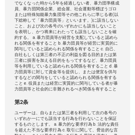
でなくなった時から5年を経過しない者、暴力団準構成
員、暴力団関係企業、総会屋、社会運動等標ぼうゴロ
または特殊知能暴力集団等その他これらに準じる者(以
下総称して「暴力団員等」といいます。)に該当しない
こと、および次の各号のいずれかにも該当しないこと
を表明し、かつ将来にわたっても該当しないことを確
約する。 a. 暴力団員等が経営を支配していると認めら
れる関係を有すること b. 暴力団員等が経営に実質的に
関与していると認められる関係を有すること c. 自己、
自社もしくは第三者の不正の利益を図る目的または第
三者に損害を加える目的をもってするなど、暴力団員
等を利用していると認められる関係を有すること d. 暴
力団員等に対して資金等を提供し、または便宜を供与
するなどの関与をしていると認められる関係を有する
こと e. 役員または経営に実質的に関与している者が暴
力団員等と社会的に非難されるべき関係を有すること
第2条
ユーザーは、自らまたは第三者を利用して次の各号の
いずれか一にでも該当する行為を行わないことを保証
するものとします。 a. 暴力的な要求行為 b. 法的な責任
を超えた不当な要求行為 c. 取引に関して、脅迫的な言