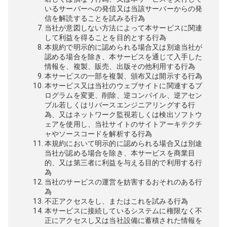
いるサーバーへの発信又は当該サーバーからの発
信を解読することを試みる行為
当社が意図しない方法によって本サービスに関連
して利益を得ることを目的とする行為
本規約で明示的に認められる場合又は別途当社が
認める場合を除き、本サービスを通じて入手した
情報を、複製、販売、出版その他利用する行為
本サービスの一部を複製、頒布又は開示する行為
本サービス又は当社のウェブサイトに関連するプ
ログラムを変更、削除、逆コンパイル、逆アセン
ブル若しくはリバースエンジニアリングする行
為、又はネットワーク監視若しくは検出ソフトウ
ェアを使用し、当社サイトのサイトアーキテクチ
ャやソースコードを解析する行為
本規約において明示的に認められる場合又は別途
当社が認める場合を除き、本サービスを商業目
的、又は第三者に利益を与える目的で利用する行
為
当社のサービスの運営を妨害するおそれのある行
為
不正アクセスをし、またはこれを試みる行為
本サービスに接続しているシステムに権限なく不
正にアクセスし又は当社設備に蓄積された情報を