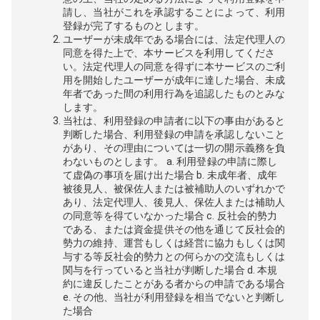
請し、当社がこれを承認することによって、利用
登録が完了するものとします。
ユーザーが未成年である場合には、法定代理人の
同意を得た上で、本サービスを利用してくださ
い。法定代理人の同意を得ずに本サービスのご利
用を開始したユーザーが成年に達した場合、未成
年者であった間の利用行為を追認したものとみな
します。
当社は、利用登録の申請者に以下の事由があると
判断した場合、利用登録の申請を承認しないこと
があり、その理由については一切の開示義務を負
わないものとします。 a. 利用登録の申請に際し
て虚偽の事項を届け出た場合 b. 未成年者、成年
被後見人、被保佐人または被補助人のいずれかで
あり、法定代理人、後見人、保佐人または補助人
の同意等を得ていなかった場合 c. 反社会的勢力
である、または資金提供その他を通じて反社会的
勢力の維持、運営もしくは経営に協力もしくは関
与する等反社会的勢力との何らかの交流もしくは
関与を行っていると当社が判断した場合 d. 本規
約に違反したことがある者からの申請である場合
e. その他、当社が利用登録を相当でないと判断し
た場合