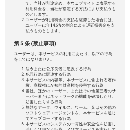
て、当社が別途定め、本ウェブサイトに表示する
利用料金を、当社が指定する方法により支払うも
のとします。
ユーザーが利用料金の支払を遅滞した場合には、
ユーザーは年14.6%の割合による遅延損害金を支
払うものとします。
第 5 条 (禁止事項)
ユーザーは、本サービスの利用にあたり、以下の行為
をしてはなりません。
法令または公序良俗に違反する行為
犯罪行為に関連する行為
本サービスの内容等、本サービスに含まれる著作
権、商標権ほか知的財産権を侵害する行為
当社、ほかのユーザー、またはその他第三者のサ
ーバーまたはネットワークの機能を破壊したり、
妨害したりする行為
無効なデータ、ウイルス、ワーム、又はその他の
ソフトウェアエージェントを、本サービスを通じ
てアップロードする行為
本サービスのシステムの一貫性や安全性を妨害し
若しくは損なう行為、又は本サービスを実行して