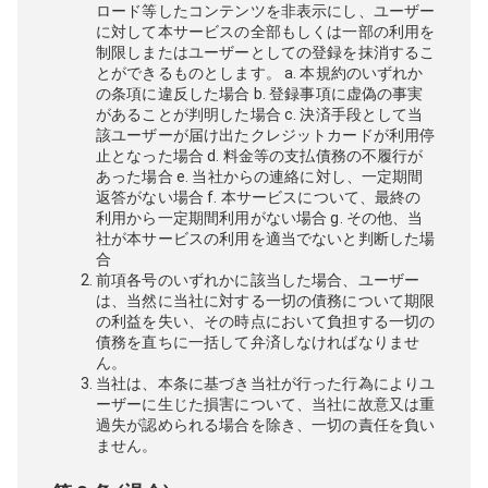
ロード等したコンテンツを非表示にし、ユーザー
に対して本サービスの全部もしくは一部の利用を
制限しまたはユーザーとしての登録を抹消するこ
とができるものとします。 a. 本規約のいずれか
の条項に違反した場合 b. 登録事項に虚偽の事実
があることが判明した場合 c. 決済手段として当
該ユーザーが届け出たクレジットカードが利用停
止となった場合 d. 料金等の支払債務の不履行が
あった場合 e. 当社からの連絡に対し、一定期間
返答がない場合 f. 本サービスについて、最終の
利用から一定期間利用がない場合 g. その他、当
社が本サービスの利用を適当でないと判断した場
合
前項各号のいずれかに該当した場合、ユーザー
は、当然に当社に対する一切の債務について期限
の利益を失い、その時点において負担する一切の
債務を直ちに一括して弁済しなければなりませ
ん。
当社は、本条に基づき当社が行った行為によりユ
ーザーに生じた損害について、当社に故意又は重
過失が認められる場合を除き、一切の責任を負い
ません。