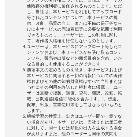
ンテンツの著作権については、当該ユーザーその
他既存の権利者に留保されるものとします。ただ
し、当社は、本サービスを利用してアップロード
等されたコンテンツについて、本サービスの提
供、改良、品質の向上、または不備の是正等なら
びに本サービスの周知宣伝等に必要な範囲で利用
できるものとし、ユーザーは、この利用に関し
て、著作者人格権を行使しないものとします。
ユーザーは、本サービスにアップロート等したコ
ンテンツおよび、本サービスから受け取るコンテ
ンツを、販売や出版などの商業目的を含め、いか
なる目的にも使用することができます
前項本文の定めるものを除き、本サービスおよび
本サービスに関連する一切の情報についての著作
権およびその他の知的財産権はすべて当社または
当社にその利用を許諾した権利者に帰属し、ユー
ザーは無断で複製、譲渡、貸与、翻訳、改変、転
載、公衆送信(送信可能化を含みます。)、伝送、
配布、出版、営業使用等をしてはならないものと
します。
機械学習の性質上、出力はユーザー間で一意でな
い場合があり、本サービスは、当社または第三者
に対して、同一または類似の出力を生成する場合
がありますまた、他のユーザーも同様の質問を