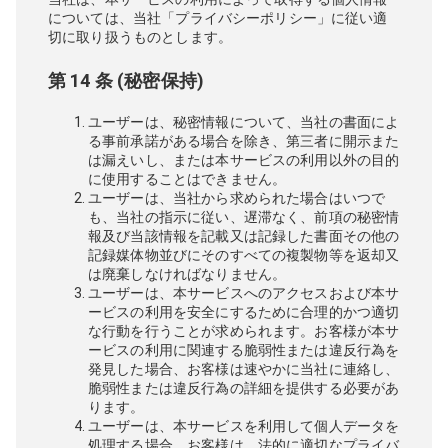
については、当社「プライバシーポリシー」に従い適
切に取り扱うものとします。
第 14 条 (秘密保持)
ユーザーは、秘密情報について、当社の書面によ
る事前承諾がある場合を除き、第三者に開示また
は漏えいし、または本サービスの利用以外の目的
に使用することはできません。
ユーザーは、当社から求められた場合はいつで
も、当社の指示に従い、遅滞なく、前項の秘密情
報及び当該情報を記載又は記録した書面その他の
記録媒体物並びにそのすべての複製物等を返却又
は廃棄しなければなりません。
ユーザーは、本サービスへのアクセスおよび本サ
ービスの利用を安全にするために合理的かつ適切
な行動を行うことが求められます。お客様が本サ
ービスの利用に関連する脆弱性または違反行為を
発見した場合、お客様は速やかに当社に連絡し、
脆弱性または違反行為の詳細を提供する必要があ
ります。
ユーザーは、本サービスを利用して個人データを
処理する場合、お客様は、法的に適切なプライバ