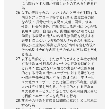
にも関わらず人間が作成したものであると偽る行
為
以下の表現を含み、または含むと当社が判断する
内容をアップロード等する行為 a. 過度に暴力的
な表現 b. 露骨な性的表現 c. 人種、国籍、信条、
性別、社会的身分、門地等による差別につながる
表現 d. 自殺、自傷行為、薬物乱用を誘引または
助長する表現 e. 他人の名誉又は信用を毀損する
表現 f. 自己ないし他者の個人情報を含む表現 g.
明らかに虚偽の(事実と異なる)情報を含む表現 h.
その他反社会的な内容を含み他人に不快感を与え
る表現
以下を目的とし、または目的とすると当社が判断
する行為 a. 性行為やわいせつな行為を目的とす
る行為 b. 面識のない異性との出会いや交際を目
的とする行為 c. 他のユーザーに対する嫌がらせ
や誹謗中傷を目的とする行為 d. 当社、本サービ
スの他のユーザー、または第三者に不利益、損害
または不快感を与えることを目的とする行為 e.
その他本サービスが予定している利用目的と異な
る目的で本サービスを利用する行為
前各号の行為を直接又は間接に惹起し又は容易に
する行為