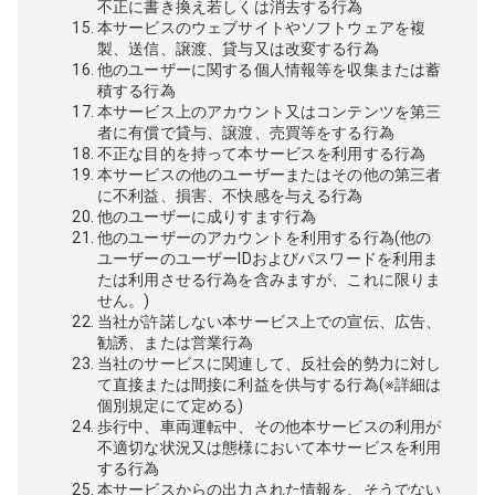
不正に書き換え若しくは消去する行為
本サービスのウェブサイトやソフトウェアを複
製、送信、譲渡、貸与又は改変する行為
他のユーザーに関する個人情報等を収集または蓄
積する行為
本サービス上のアカウント又はコンテンツを第三
者に有償で貸与、譲渡、売買等をする行為
不正な目的を持って本サービスを利用する行為
本サービスの他のユーザーまたはその他の第三者
に不利益、損害、不快感を与える行為
他のユーザーに成りすます行為
他のユーザーのアカウントを利用する行為(他の
ユーザーのユーザーIDおよびパスワードを利用ま
たは利用させる行為を含みますが、これに限りま
せん。)
当社が許諾しない本サービス上での宣伝、広告、
勧誘、または営業行為
当社のサービスに関連して、反社会的勢力に対し
て直接または間接に利益を供与する行為(※詳細は
個別規定にて定める)
歩行中、車両運転中、その他本サービスの利用が
不適切な状況又は態様において本サービスを利用
する行為
本サービスからの出力された情報を、そうでない