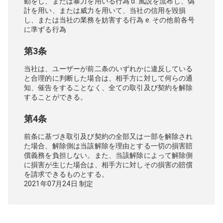
動をし、または暴力を用いる行為 d. 風説を流布し、偽
計を用い、または威力を用いて、当社の信用を毀損
し、または当社の業務を妨害する行為 e. その他前各号
に準ずる行為
第3条
当社は、ユーザーが前二条のいずれかに違反している
と合理的に判断した場合は、相手方に対して何らの通
知、催告をすることなく、全ての取引及び契約を解除
することができる。
第4条
前条に基づき取引及び契約の全部又は一部を解除され
た場合、解除側は当該解除を理由とする一切の損害賠
償義務を負担しない。また、当該解除によって解除側
に損害が生じた場合は、相手方に対しその損害の賠償
を請求できるものとする。
2021年07月24日 制定