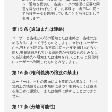
シー通知を提供し、当該データの処理に必要な同
意を得なければならず、お客様は、適用法に従っ
て当該データを処理していることを当社に対して
表明します。
第 15 条 (通知または連絡)
ユーザーと当社との間の通知または連絡は、当社の定
める方法によって行うものとします。当社は,ユーザー
から,当社が別途定める方式に従った変更届け出がない
限り,現在登録されている連絡先が有効なものとみなし
て当該連絡先へ通知または連絡を行い,これらは,発信時
にユーザーへ到達したものとみなします。
第 16 条 (権利義務の譲渡の禁止)
ユーザーは、当社の書面による事前の承諾なく、利用
契約上の地位または本規約に基づく権利もしくは義務
を第三者に譲渡し、または担保に供することはできま
せん。
第 17 条 (分離可能性)